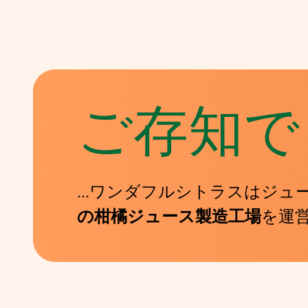
ご存知で
...ワンダフルシトラスはジ
の柑橘ジュース製造工場
を運