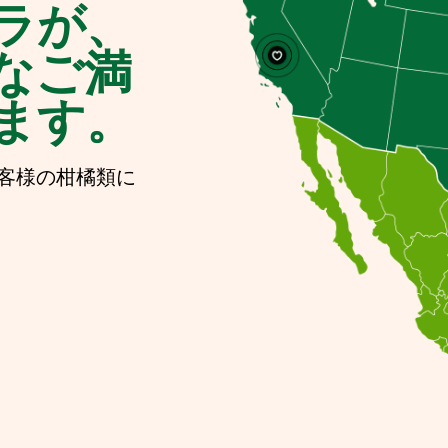
ラが、
なご満
ます。
客様の柑橘類に