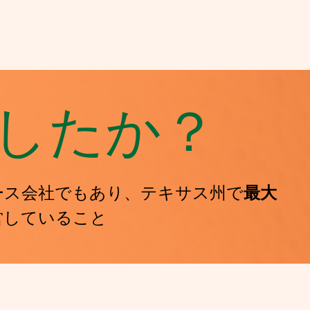
したか？
ュース会社でもあり、テキサス州で
最大
営していること