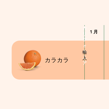
カ
カ
1月
リ
リ
フ
フ
ォ
ォ
ル
ル
輸
ニ
ニ
入
カラカラ
ア
ア