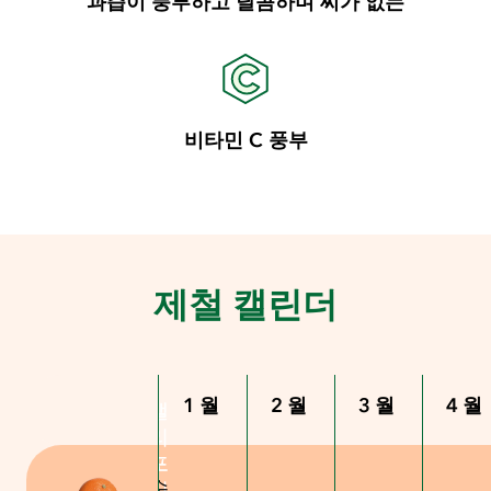
과즙이 풍부하고 달콤하며 씨가 없는
비타민 C 풍부
제철 캘린더
1월
2월
3월
4월
캘
캘
리
리
포
포
수
니
니