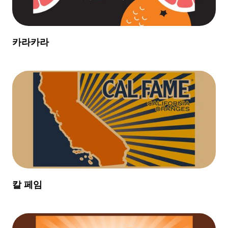
카라카라
칼 페임