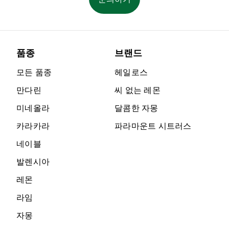
품종
브랜드
모든 품종
헤일로스
만다린
씨 없는 레몬
미네올라
달콤한 자몽
카라카라
파라마운트 시트러스
네이블
발렌시아
레몬
라임
자몽