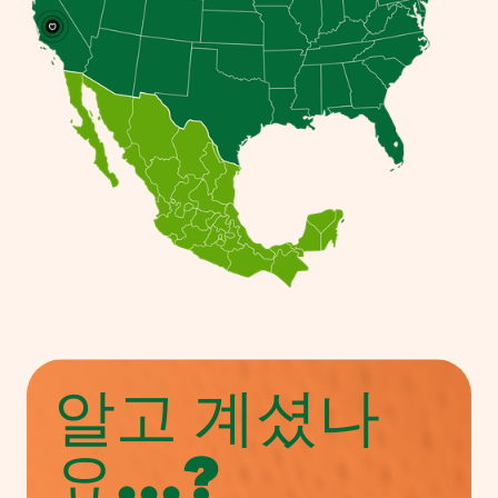
알고 계셨나
요...?