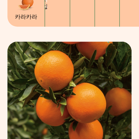
입
아
아
카라카라