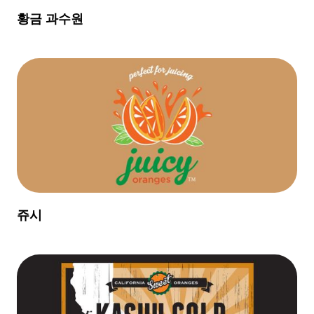
황금 과수원
쥬시