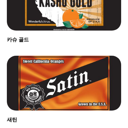
카슈 골드
새틴