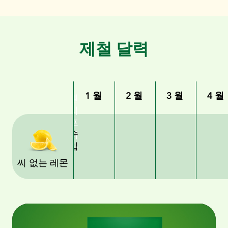
제철 달력
1월
2월
3월
4월
캘
리
포
수
니
입
아
씨 없는 레몬