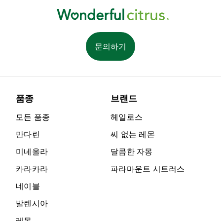
문의하기
품종
브랜드
모든 품종
헤일로스
만다린
씨 없는 레몬
미네올라
달콤한 자몽
카라카라
파라마운트 시트러스
네이블
발렌시아
레몬