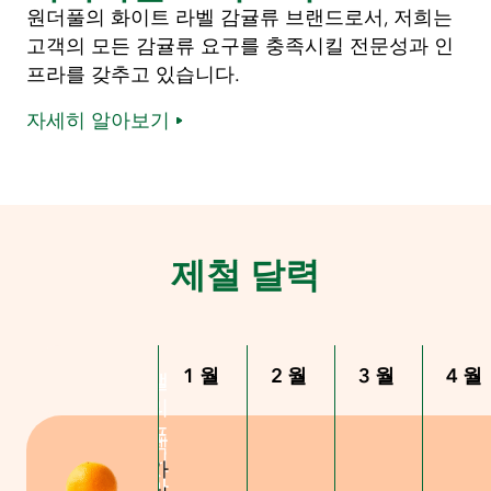
원더풀의 화이트 라벨 감귤류 브랜드로서, 저희는
고객의 모든 감귤류 요구를 충족시킬 전문성과 인
프라를 갖추고 있습니다.
자세히 알아보기
제철 달력
1월
2월
3월
4월
캘
캘
리
리
포
포
텍
니
니
가
사
아
아