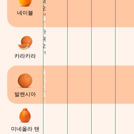
져
스
오
네이블
기
캘
캘
리
리
가
포
포
져
니
니
오
아
아
기
카라카라
캘
리
포
텍
텍
니
사
사
아
스
스
발렌시아
캘
리
포
니
아
미네올라 탠